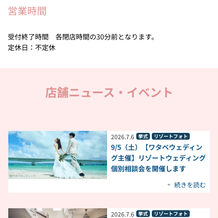
営業時間
受付終了時間 各閉店時間の30分前となります。
定休日：不定休
店舗ニュース・イベント
2026
.
7
.
6
挙式
リゾートフォト
9/5（土）【ワタベウェディン
グ主催】リゾートウェディング
個別相談会を開催します
続きを読む
2026
.
7
.
6
挙式
リゾートフォト