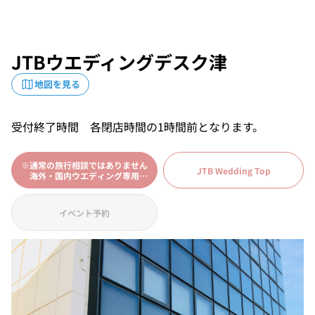
JTBウエディングデスク津
地図を見る
受付終了時間 各閉店時間の1時間前となります。
※通常の旅行相談ではありません
JTB Wedding Top
海外・国内ウエディング専用
海外・国内ウエディングフォト専
用
＜相談予約＞
イベント予約