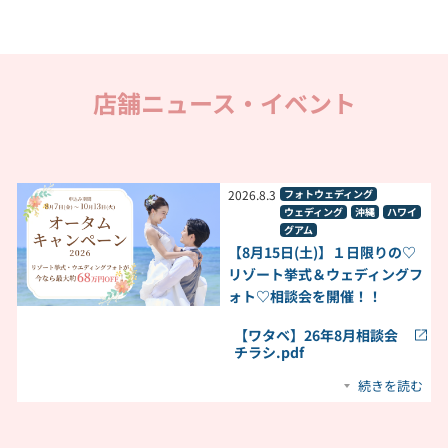
店舗ニュース・イベント
2026
.
8
.
3
フォトウェディング
ウェディング
沖縄
ハワイ
グアム
【8月15日(土)】１日限りの♡
リゾート挙式＆ウェディングフ
ォト♡相談会を開催！！
【ワタベ】26年8月相談会
チラシ.pdf
続きを読む