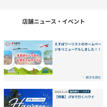
店舗ニュース・イベント
えすぽツーリストのホームペー
ジをリニューアルしました！！
続きを読む
2026
.
5
.
14
海外旅行 ／ ハワイ
【特集】JTBで行くハワイ