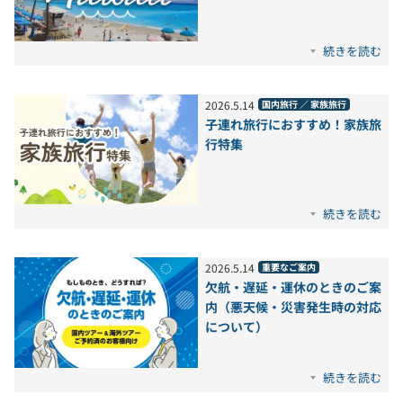
続きを読む
2026
.
5
.
14
国内旅行 ／ 家族旅行
子連れ旅行におすすめ！家族旅
行特集
続きを読む
2026
.
5
.
14
重要なご案内
欠航・遅延・運休のときのご案
内（悪天候・災害発生時の対応
について）
続きを読む