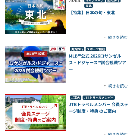
2026
.
4
.
1
キャンペーン
国内旅行
東北
【特集】日本の旬・東北
続きを読む
海外旅行
スポーツ観戦
MLB™公式 2026ロサンゼル
ス・ドジャース™試合観戦ツア
ー
続きを読む
ご案内
JTBトラベルメンバー
JTBトラベルメンバー 会員ステ
ージ制度・特典 のご案内
続きを読む