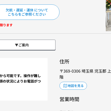
欠航・遅延・運休 について
こちらをご参照ください
限ります
▼ご案内
住所
369-0306
埼玉県
児玉郡
上
から可能です。操作が難し
階
頭の状況によりお電話がつ
地図を見る
営業時間