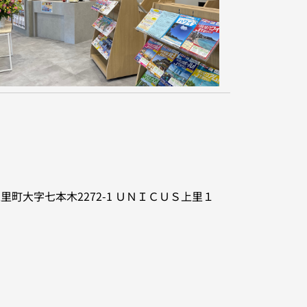
里町大字七本木2272-1
ＵＮＩＣＵＳ上里１