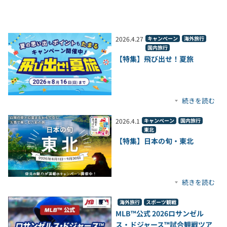
2026
.
4
.
27
キャンペーン
海外旅行
国内旅行
【特集】飛び出せ！夏旅
続きを読む
2026
.
4
.
1
キャンペーン
国内旅行
東北
【特集】日本の旬・東北
続きを読む
海外旅行
スポーツ観戦
MLB™公式 2026ロサンゼル
ス・ドジャース™試合観戦ツア