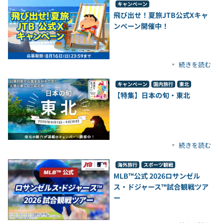
キャンペーン
飛び出せ！夏旅JTB公式Xキャ
ンペーン開催中！
続きを読む
キャンペーン
国内旅行
東北
【特集】日本の旬・東北
続きを読む
海外旅行
スポーツ観戦
MLB™公式 2026ロサンゼル
ス・ドジャース™試合観戦ツア
ー