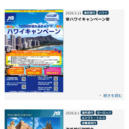
2026
.
5
.
21
海外旅行
ハワイ
🌸ハワイキャンペーン🌸
続きを読む
2026
.
8
.
1
海外旅行
ヨーロッパ
エジプト・トルコ
添乗員同行