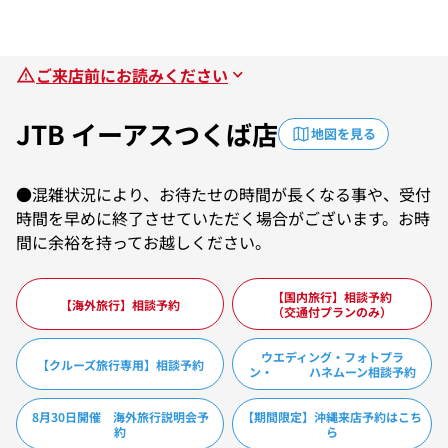
ご来店前にお読みください
JTB イーアスつくば店
地図を見る
●混雑状況により、お待たせの時間が長くなる事や、受付
時間を早めに終了させていただく場合がございます。お時
間に余裕を持ってお越しください。
【国内旅行】相談予約
【海外旅行】相談予約
（交通付プランのみ）
ウエディング・フォトプラ
【クルーズ旅行専用】相談予約
ン・ ハネムーン相談予約
8月30日開催 海外旅行説明会予
【期間限定】沖縄来店予約はこち
約
ら