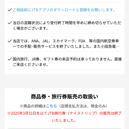
イスギフト、トラベルギフト、たびもの撰華）及びたびたびバン
クへの一括入金は現金のみとなります
ご相談前にJTBアプリのダウンロードと登録をお願いします。
当日の混雑状況により受付終了時間を早めに締め切らせていただ
く場合がございます。
当店では、ANA、JAL、スカイマーク、FDA　等の国内航空券単
一での手配･販売サービスを終了いたしました。また小田急電
鉄・東武鉄道・近畿日本鉄道のチケット単品のお取扱も終了いた
しました。
国内旅行、JR券、ギフト券の来店予約は承っておりません。直接
ご来店くださいませ。
商品券・旅行券販売の取扱い
※商品の詳細は
こちら
（店頭支払方法は、現金のみ）
※2025年3月31日を以てJTB旅行券（ナイストリップ）の販売は終了
いたしました。