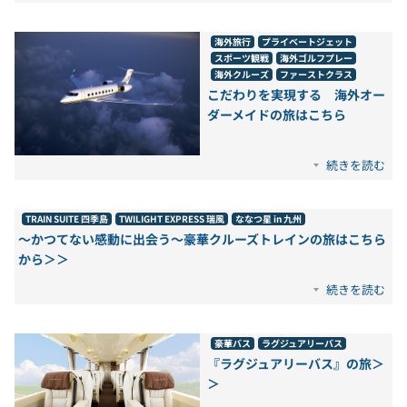
海外旅行
プライベートジェット
スポーツ観戦
海外ゴルフプレー
海外クルーズ
ファーストクラス
こだわりを実現する 海外オー
ダーメイドの旅はこちら
続きを読む
TRAIN SUITE 四季島
TWILIGHT EXPRESS 瑞風
ななつ星 in 九州
～かつてない感動に出会う～豪華クルーズトレインの旅はこちら
から＞＞
続きを読む
豪華バス
ラグジュアリーバス
『ラグジュアリーバス』の旅＞
＞