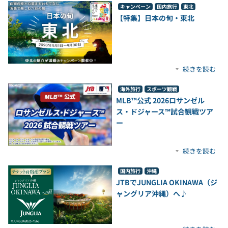
キャンペーン
国内旅行
東北
【特集】日本の旬・東北
続きを読む
海外旅行
スポーツ観戦
MLB™公式 2026ロサンゼル
ス・ドジャース™試合観戦ツア
ー
続きを読む
国内旅行
沖縄
JTBでJUNGLIA OKINAWA（ジ
ャングリア沖縄）へ♪