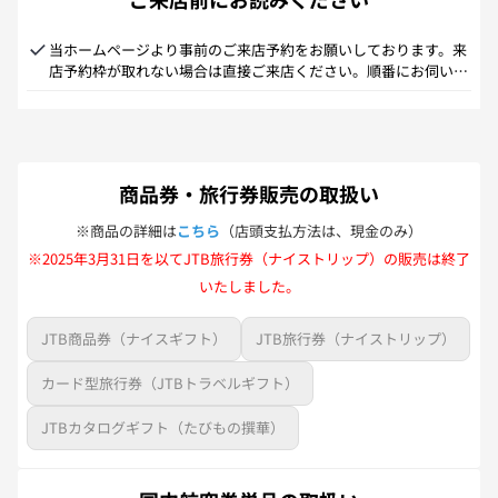
当ホームページより事前のご来店予約をお願いしております。来
店予約枠が取れない場合は直接ご来店ください。順番にお伺い致
します。【お願い】宿泊のみ、チケット、ギフト券類（JR券／航
空券／ギフト券／TDRチケット等）をご購入の方は来店予約は承
っておらず直接ご来店頂いた上で受付となります。混雑時はお待
ちいただくことがございます。何卒ご理解賜りますようお願い申
し上げます。
商品券・旅行券販売の取扱い
※商品の詳細は
こちら
（店頭支払方法は、現金のみ）
※2025年3月31日を以てJTB旅行券（ナイストリップ）の販売は終了
いたしました。
JTB商品券（ナイスギフト）
JTB旅行券（ナイストリップ）
カード型旅行券（JTBトラベルギフト）
JTBカタログギフト（たびもの撰華）