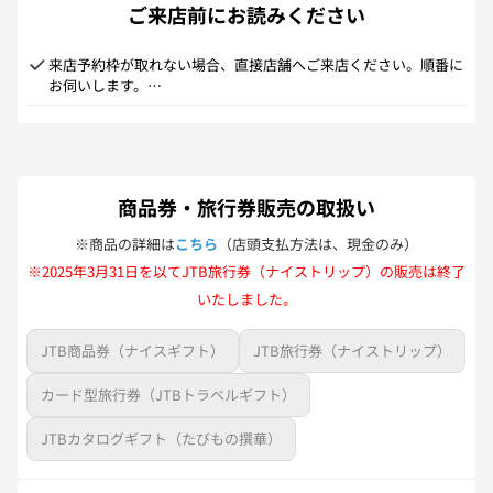
ご来店前にお読みください
来店予約枠が取れない場合、直接店舗へご来店ください。順番に
お伺いします。

来店予約の方が優先のため、状況によりお待たせしてしまう場合
がございます。

なお、【JR券】【航空券】【商品券・旅行券】の単品販売は来店
予約を承っておりません。
商品券・旅行券販売の取扱い
※商品の詳細は
こちら
（店頭支払方法は、現金のみ）
※2025年3月31日を以てJTB旅行券（ナイストリップ）の販売は終了
いたしました。
JTB商品券（ナイスギフト）
JTB旅行券（ナイストリップ）
カード型旅行券（JTBトラベルギフト）
JTBカタログギフト（たびもの撰華）