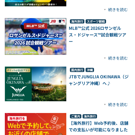
続きを読む
海外旅行
スポーツ観戦
MLB™公式 2026ロサンゼル
ス・ドジャース™試合観戦ツア
ー
続きを読む
国内旅行
沖縄
JTBでJUNGLIA OKINAWA（ジ
ャングリア沖縄）へ♪
続きを読む
ご案内
海外旅行
【海外旅行】Web予約後、店舗
での支払いが可能になりました