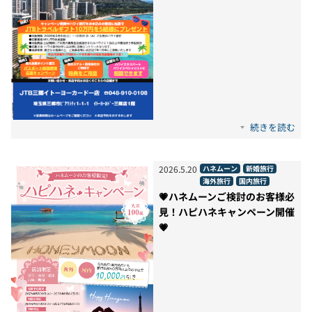
続きを読む
2026
.
5
.
20
ハネムーン
新婚旅行
海外旅行
国内旅行
💗ハネムーンご検討のお客様必
見！ハピハネキャンペーン開催
💗