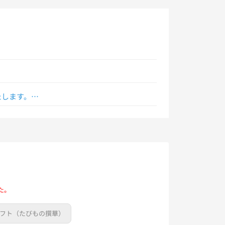
します。

てください。
た。
ギフト（たびもの撰華）