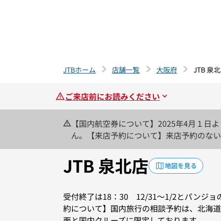
JTBホーム
店舗一覧
大阪府
JTB 泉
ご来店前にお読みください
【国内航空券について】2025年4月１
ん。【来店予約について】来店予約のない
他方面・ご変更ご入金は番号札をお引きい
て、次の商品を駐車場無料サービス対象外
JTB 泉北店
地図を見る
げます。店舗ニュースもご覧ください。
受付終了は18：30 12/31～1/2とパンジ
約について】国内旅行の相談予約は、北海道
面と国内クルーズに限定しております。