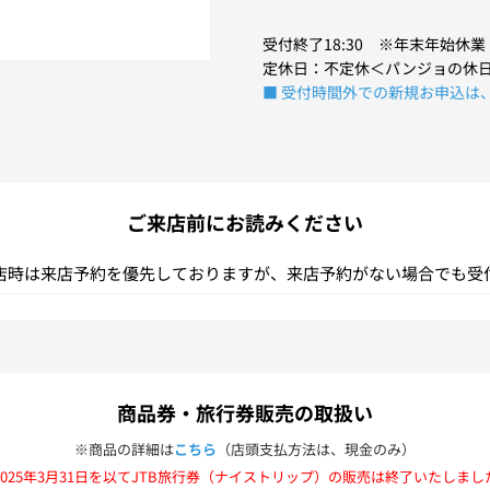
受付終了18:30 ※年末年始休業：1
定休日：不定休＜パンジョの休日[ 8
■ 受付時間外での新規お申込は
ご来店前にお読みください
店時は来店予約を優先しておりますが、来店予約がない場合でも受
JR券のみのご購入やギフト券のご購入での来店予約は受け付けてお
商品券・旅行券販売の取扱い
※商品の詳細は
こちら
（店頭支払方法は、現金のみ）
2025年3月31日を以てJTB旅行券（ナイストリップ）の販売は終了いたしまし