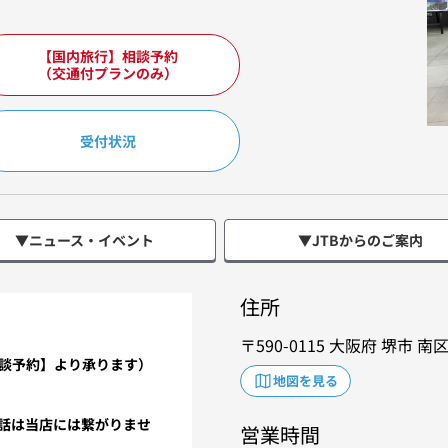
【国内旅行】相談予約
（交通付プランのみ）
受付状況
▼ニュース・イベント
▼JTBからのご案内
住所
590-0115
大阪府
堺市
南
談予約】より承ります）
地図を見る
電話は当店には繋がりませ
営業時間