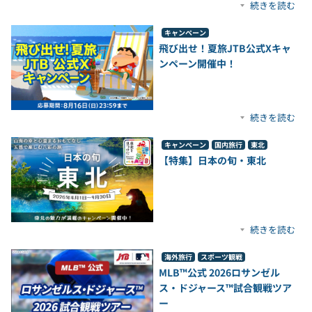
続きを読む
キャンペーン
飛び出せ！夏旅JTB公式Xキャ
ンペーン開催中！
続きを読む
キャンペーン
国内旅行
東北
【特集】日本の旬・東北
続きを読む
海外旅行
スポーツ観戦
MLB™公式 2026ロサンゼル
ス・ドジャース™試合観戦ツア
ー