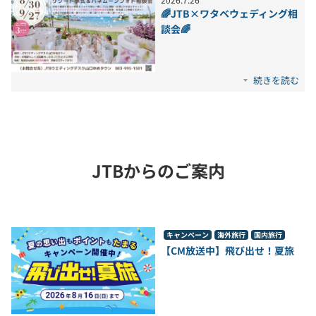
🌈JTB×ワタベウェディング相
談会🌈
続きを読む
JTBからのご案内
キャンペーン
海外旅行
国内旅行
【CM放送中】飛び出せ！夏旅