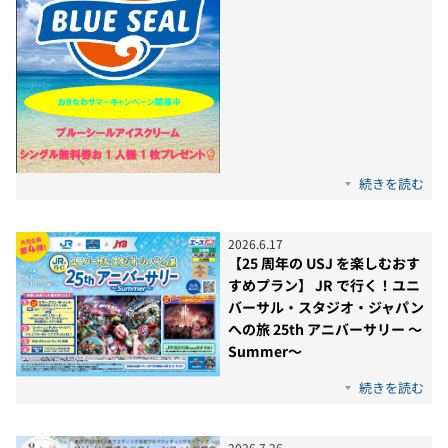
続きを読む
2026
.
6
.
17
【25 周年の USJ を楽しむおす
すめプラン】 JR で行く！ユニ
バーサル・スタジオ・ジャパン
への旅 25th アニバーサリー ～
Summer～
続きを読む
2026
.
7
.
26