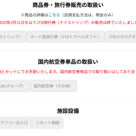
商品券・旅行券販売の取扱い
※商品の詳細は
こちら
（店頭支払方法は、現金のみ）
2025年3月31日を以てJTB旅行券（ナイストリップ）の販売は終了いたしまし
イストリップ）
カード型旅行券（JTBトラベルギフト）
JTBカタログ
国内航空券単品の取扱い
泊とセットにてお手配いたします。国内航空券単品での取り扱いはしておりま
JALグループ）
国内航空券（その他）
施設設備
リアフリー出入口
リモート相談