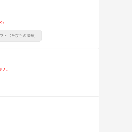
た。
ギフト（たびもの撰華）
せん。