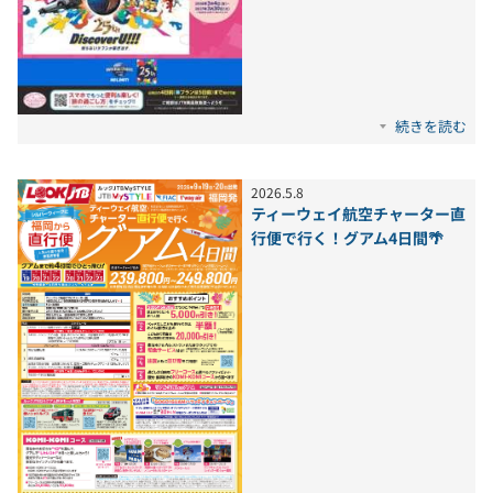
続きを読む
2026
.
5
.
8
ティーウェイ航空チャーター直
行便で行く！グアム4日間🌴