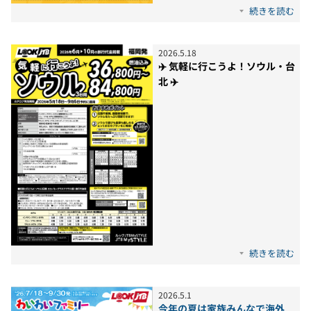
続きを読む
2026
.
5
.
18
✈️ 気軽に行こうよ！ソウル・台
北 ✈️
続きを読む
2026
.
5
.
1
今年の夏は家族みんなで海外