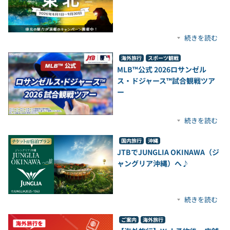
続きを読む
海外旅行
スポーツ観戦
MLB™公式 2026ロサンゼル
ス・ドジャース™試合観戦ツア
ー
続きを読む
国内旅行
沖縄
JTBでJUNGLIA OKINAWA（ジ
ャングリア沖縄）へ♪
続きを読む
ご案内
海外旅行