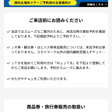
ご来店前にお読みください
当店ではスムーズなご案内のために、来店日時の事前予約を推奨
しております。下記相談予約よりご予約下さい。

ご来店当日の相談予約は電話にて承っております。
ＪＲ券・観光券・はとバス等単品販売については、来店予約は承
っておりません。スカイマーク以外の国内線航空個人チケット、
私鉄の特急券の販売はしておりません(航空＋宿泊のパック旅行
の航空は手配できます）
ＪＴＢを始めてご利用の方は「ＭｙＪＴＢ」を下記より登録して
からご来店お願いします。予約がスムーズに進みます。
せたがやＰａｙをご利用いただけます。
商品券・旅行券販売の取扱い