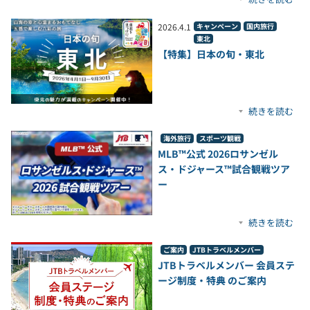
2026
.
4
.
1
キャンペーン
国内旅行
東北
【特集】日本の旬・東北
続きを読む
海外旅行
スポーツ観戦
MLB™公式 2026ロサンゼル
ス・ドジャース™試合観戦ツア
ー
続きを読む
ご案内
JTBトラベルメンバー
JTBトラベルメンバー 会員ステ
ージ制度・特典 のご案内