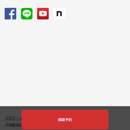
JTBホーム
店舗一覧
宮崎県
相談予約
JTB総合提携店 トラベルナイス