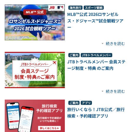
海外旅行
スポーツ観戦
MLB™公式 2026ロサンゼル
ス・ドジャース™試合観戦ツア
ー
続きを読む
ご案内
JTBトラベルメンバー
JTBトラベルメンバー 会員ステ
ージ制度・特典 のご案内
続きを読む
ご案内
アプリ
旅行いくなら！JTB公式／旅行
検索・予約確認アプリ