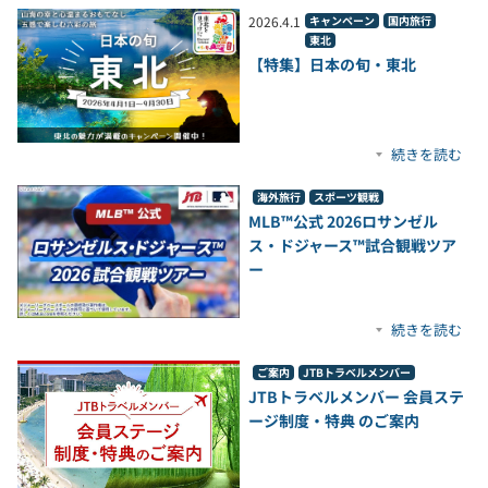
2026
.
4
.
1
キャンペーン
国内旅行
東北
【特集】日本の旬・東北
続きを読む
海外旅行
スポーツ観戦
MLB™公式 2026ロサンゼル
ス・ドジャース™試合観戦ツア
ー
続きを読む
ご案内
JTBトラベルメンバー
JTBトラベルメンバー 会員ステ
ージ制度・特典 のご案内