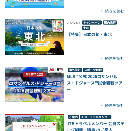
続きを読む
2026
.
4
.
1
キャンペーン
国内旅行
東北
【特集】日本の旬・東北
続きを読む
海外旅行
スポーツ観戦
MLB™公式 2026ロサンゼル
ス・ドジャース™試合観戦ツア
ー
続きを読む
ご案内
JTBトラベルメンバー
JTBトラベルメンバー 会員ステ
ージ制度・特典 のご案内