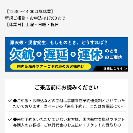
【12:30～14:00は昼休業】
新規ご相談・お申込は17:00まで
【休業日】土曜・日曜・祝日
ご来店前にお読みください
●ご相談・お申込などの受付は事前来店予約優先制とさせていた
だいております。当ページの「来店予約」、またはお電話にて来
店予約の上ご来店ください。なお、国内航空券単品やギフト券購
入、ご旅行代金のお支払いやチケット類お受取りにおける来店予
●来店予約をいただいていないお客様、国内航空券単品やギフト
約は承っておりません。
券購入のお客様、ご旅行代金のお支払い・チケットお受取りのお
客様は、順番にお伺いしております。混雑状況によりご案内まで