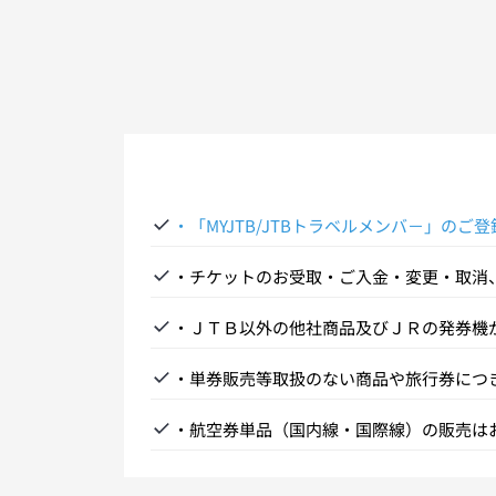
・「MYJTB/JTBトラベルメンバ－」の
・チケットのお受取・ご入金・変更・取消
・ＪＴＢ以外の他社商品及びＪＲの発券機
渡し(再来店）となります。ＪＲの発売前
・単券販売等取扱のない商品や旅行券につ
ギイフト（JCB商品券）の販売は終了いた
・航空券単品（国内線・国際線）の販売は