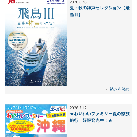
2026
.
6
.
26
夏・秋の神戸セレクション【飛
鳥Ⅲ】
続きを読む
2026
.
5
.
12
★わいわいファミリー夏の家族
旅行 好評発売中！★