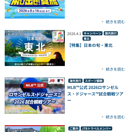
続きを読む
2026
.
4
.
1
キャンペーン
国内旅行
東北
【特集】日本の旬・東北
続きを読む
海外旅行
スポーツ観戦
MLB™公式 2026ロサンゼル
ス・ドジャース™試合観戦ツア
ー
続きを読む
ご案内
JTBトラベルメンバー