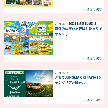
続きを読む
2026
.
5
.
31
沖縄
夏旅
家族旅行
夏休みの家族旅行はお決まりで
すか？♪
続きを読む
2026
.
6
.
18
JTBでJUNGLIA OKINAWA (ジ
ャングリア沖縄)へ♪
続きを読む