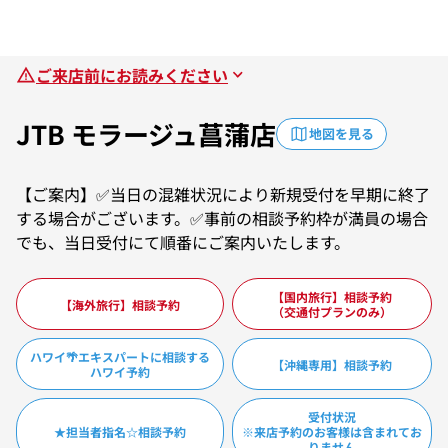
ご来店前にお読みください
JTB モラージュ菖蒲店
地図を見る
【ご案内】✅当日の混雑状況により新規受付を早期に終了
する場合がございます。✅事前の相談予約枠が満員の場合
でも、当日受付にて順番にご案内いたします。
【国内旅行】相談予約
【海外旅行】相談予約
（交通付プランのみ）
ハワイ🌴エキスパートに相談する
【沖縄専用】相談予約
ハワイ予約
受付状況
★担当者指名☆相談予約
※来店予約のお客様は含まれてお
りません