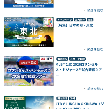
続きを読む
キャンペーン
国内旅行
東北
【特集】日本の旬・東北
続きを読む
海外旅行
スポーツ観戦
MLB™公式 2026ロサンゼル
ス・ドジャース™試合観戦ツア
ー
続きを読む
国内旅行
沖縄
JTBでJUNGLIA OKINAWA（ジ
ャングリア沖縄）へ♪