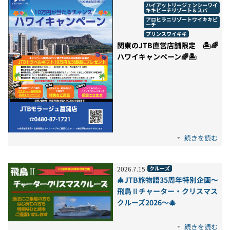
ハイアットリージェンシーワイ
キキビーチリゾート＆スパ
アロヒラニリゾートワイキキビ
ーチ
プリンスワイキキ
関東のJTB直営店舗限定 🏝️🌈
ハワイキャンペーン🌈🏝️
続きを読む
2026
.
7
.
15
クルーズ
🎄JTB旅物語35周年特別企画～
飛鳥Ⅱチャーター・クリスマス
クルーズ2026～🎄
続きを読む