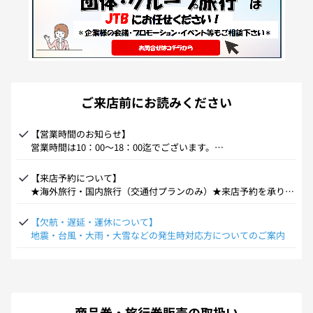
ご来店前にお読みください
【営業時間のお知らせ】

営業時間は10：00～18：00迄でございます。

※当日の混雑状況により、新規受付を早期に終了する場合がござ
いますので予めご了承ください。
【来店予約について】

★海外旅行・国内旅行（交通付プランのみ）★来店予約を承りま
す。

国内旅行（宿泊のみ）・JR券・ギフト券・各種チケットの来店予
【欠航・遅延・運休について】

約は承っておりません。番号札順に受付しております。直接ご来
地震・台風・大雨・大雪などの発生時対応方についてのご案内
店下さい。
商品券・旅行券販売の取扱い