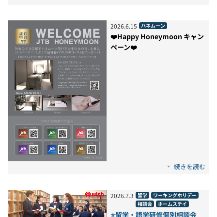
2026
.
6
.
15
ハネムーン
❤️Happy Honeymoon キャン
ペーン❤️
続きを読む
2026
.
7
.
3
留学
ワーキングホリデー
相談会
ホームステイ
⭐留学・語学研修個別相談会