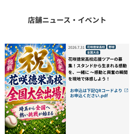
店舗ニュース・イベント
2026
.
7
.
31
花咲徳栄高校
野球
全国大会
花咲徳栄高校応援ツアーの募
集！スタンドから生まれる感動
を、一緒に ～感動と興奮の瞬間
を現地で体感しよう！
お申込は下記QRコードより
お申込ください.pdf