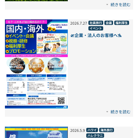
続きを読む
2026
.
7
.
27
社員旅行
会議
福利厚生
イベント
🛫企業・法人のお客様へ🛬
続きを読む
2026
.
5
.
9
ハワイ
海外旅行
ハレクラニ