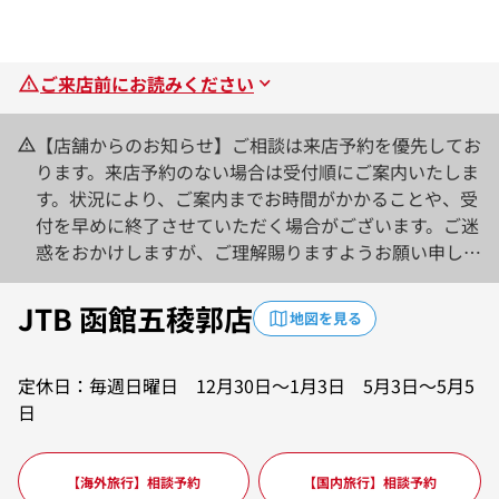
ご来店前にお読みください
【店舗からのお知らせ】ご相談は来店予約を優先してお
ります。来店予約のない場合は受付順にご案内いたしま
す。状況により、ご案内までお時間がかかることや、受
付を早めに終了させていただく場合がございます。ご迷
惑をおかけしますが、ご理解賜りますようお願い申し上
げます。【お知らせ】2025年4月1日より、国内航空券
は航空と宿泊のセットにてお取扱いたします。国内航空
JTB 函館五稜郭店
地図を見る
券単品でのお取扱はいたしません。なお、お客様専用駐
車場のご用意はございませんので、近隣の有料駐車場を
定休日：毎週日曜日 12月30日～1月3日 5月3日～5月5
ご利用下さいませ。
日
【海外旅行】相談予約
【国内旅行】相談予約