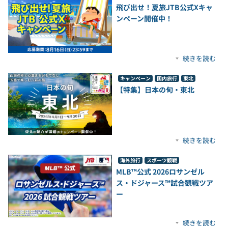
飛び出せ！夏旅JTB公式Xキャ
ンペーン開催中！
続きを読む
キャンペーン
国内旅行
東北
【特集】日本の旬・東北
続きを読む
海外旅行
スポーツ観戦
MLB™公式 2026ロサンゼル
ス・ドジャース™試合観戦ツア
ー
続きを読む