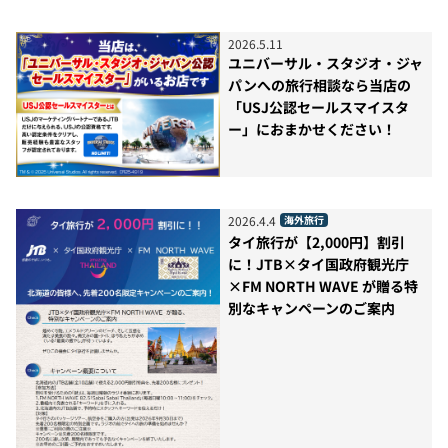
2026
.
5
.
11
ユニバーサル・スタジオ・ジャ
パンへの旅行相談なら当店の
「USJ公認セールスマイスタ
ー」におまかせください！
2026
.
4
.
4
海外旅行
タイ旅行が【2,000円】割引
に！JTB×タイ国政府観光庁
×FM NORTH WAVE が贈る特
別なキャンペーンのご案内