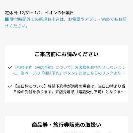
定休日: 12/31～1/2、イオンの休業日
■ 受付時間外での新規お申込は、お電話やアプリ・Webでもお任
せください。
ご来店前にお読みください
【相談予約（来店予約）について】お客様をお待たせしないよう
に、当ページの「相談予約」ボタンまたはこちらのリンクより事
前の相談予約を承っております。ご来店前には是非相談予約をお
願い致します。
【当日枠について】相談予約枠が満員の場合は、当日10時より当
日枠の受付を承ります。来店先着順（電話受付不可）となります
為、受付多数の場合は次回のご来店をお願いする場合がございま
す。また当日枠は時間指定を承れず、お席が空き次第のお呼び出
しとなります。予めご了承の上ご来店頂きますようお願い申し上
げます。
商品券・旅行券販売の取扱い