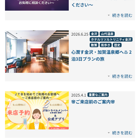
ください～
続きを読む
2026
.
6
.
25
金沢
山代温泉
ホテルリソルトリニティ金沢
散策
街歩き
歴史
心潤す金沢・加賀温泉郷へ♨️ 2
泊3日プランの旅
続きを読む
2025
.
4
.
1
重要なご案内
🌸ご来店前のご案内🌸
続きを読む