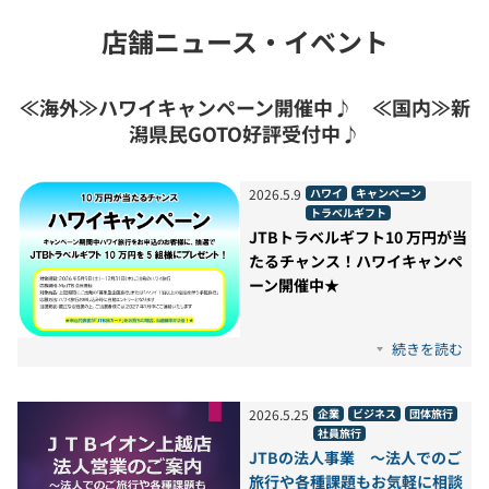
店舗ニュース・イベント
≪海外≫ハワイキャンペーン開催中♪ ≪国内≫新
潟県民GOTO好評受付中♪
2026
.
5
.
9
ハワイ
キャンペーン
トラベルギフト
JTBトラベルギフト10 万円が当
たるチャンス！ハワイキャンペ
ーン開催中★
続きを読む
2026
.
5
.
25
企業
ビジネス
団体旅行
社員旅行
JTBの法人事業 ～法人でのご
旅行や各種課題もお気軽に相談