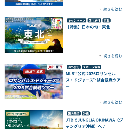
続きを読む
キャンペーン
国内旅行
東北
【特集】日本の旬・東北
続きを読む
海外旅行
スポーツ観戦
MLB™公式 2026ロサンゼル
ス・ドジャース™試合観戦ツア
ー
続きを読む
国内旅行
沖縄
JTBでJUNGLIA OKINAWA（ジ
ャングリア沖縄）へ♪