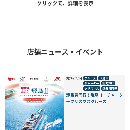
クリックで、詳細を表示
店舗ニュース・イベント
2026
.
7
.
14
クルーズ
飛鳥Ⅱ
チャーター
国内旅行
クリスマス
添乗員同行
添乗員同行！飛鳥Ⅱ チャータ
ークリスマスクルーズ