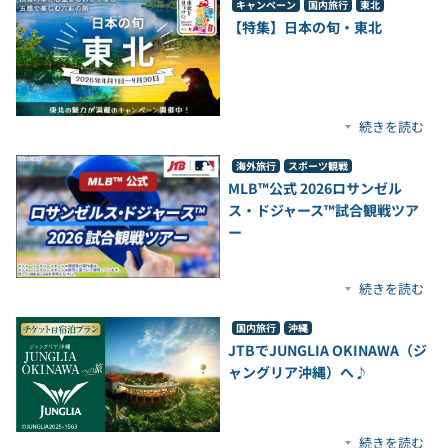
キャンペーン
国内旅行
東北
【特集】日本の旬・東北
続きを読む
海外旅行
スポーツ観戦
MLB™公式 2026ロサンゼル
ス・ドジャース™試合観戦ツア
ー
続きを読む
国内旅行
沖縄
JTBでJUNGLIA OKINAWA（ジ
ャングリア沖縄）へ♪
続きを読む