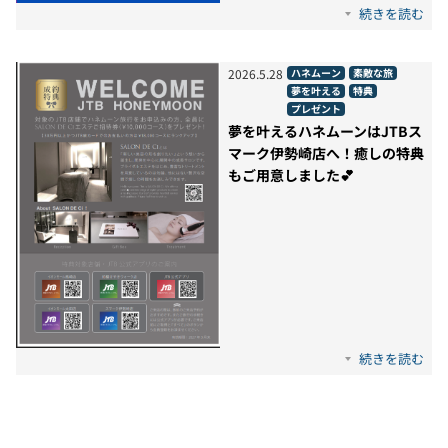
続きを読む
2026
.
5
.
28
ハネムーン
素敵な旅
夢を叶える
特典
プレゼント
夢を叶えるハネムーンはJTBス
マーク伊勢崎店へ！癒しの特典
もご用意しました💕
続きを読む