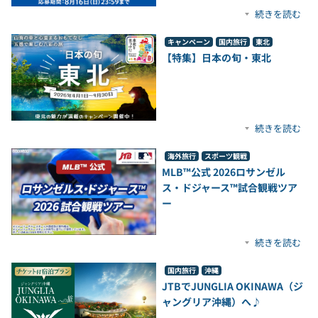
続きを読む
キャンペーン
国内旅行
東北
【特集】日本の旬・東北
続きを読む
海外旅行
スポーツ観戦
MLB™公式 2026ロサンゼル
ス・ドジャース™試合観戦ツア
ー
続きを読む
国内旅行
沖縄
JTBでJUNGLIA OKINAWA（ジ
ャングリア沖縄）へ♪