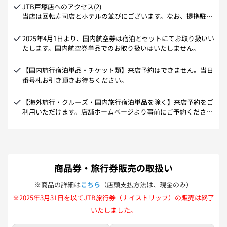
で2フロア上へ。突き当たりに西口バスターミナルがございます
JTB戸塚店へのアクセス(2)

ので左手をご覧いただきますと当店がございます。

当店は回転寿司店とホテルの並びにございます。なお、提携駐車
②橋上改札より1フロア下の2階へ降りていただき

場はございませんので近隣駐車場をご利用くださいませ。
まっすぐお進みください。突き当たりに西口バスターミナルがご
2025年4月1日より、国内航空券は宿泊とセットにてお取り扱いい
ざいますので左手をご覧いただきますと当店がございます。
たします。国内航空券単品でのお取り扱いはいたしません。
【国内旅行宿泊単品・チケット類】来店予約はできません。当日
番号札お引き頂きお待ちください。
【海外旅行・クルーズ・国内旅行宿泊単品を除く】来店予約をご
利用いただけます。店舗ホームページより事前にご予約くださ
い。ご予約が取れない、またはご予約の無いお客様は直接店舗に
お越し頂き、番号札順にお席へご案内いたします。
商品券・旅行券販売の取扱い
※商品の詳細は
こちら
（店頭支払方法は、現金のみ）
※2025年3月31日を以てJTB旅行券（ナイストリップ）の販売は終了
いたしました。