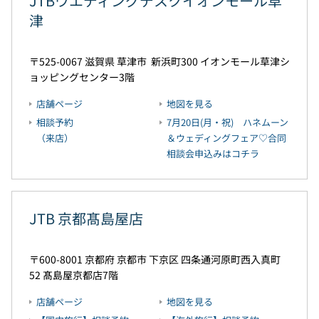
JTBウエディングデスクイオンモール草
津
525-0067
滋賀県
草津市
新浜町300
イオンモール草津シ
ョッピングセンター3階
店舗ページ
地図を見る
相談予約
7月20日(月・祝) ハネムーン
（来店）
＆ウェディングフェア♡合同
相談会申込みはコチラ
JTB 京都髙島屋店
600-8001
京都府
京都市
下京区
四条通河原町西入真町
52
髙島屋京都店7階
店舗ページ
地図を見る