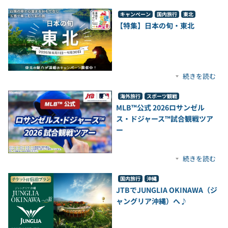
キャンペーン
国内旅行
東北
【特集】日本の旬・東北
続きを読む
海外旅行
スポーツ観戦
MLB™公式 2026ロサンゼル
ス・ドジャース™試合観戦ツア
ー
続きを読む
国内旅行
沖縄
JTBでJUNGLIA OKINAWA（ジ
ャングリア沖縄）へ♪