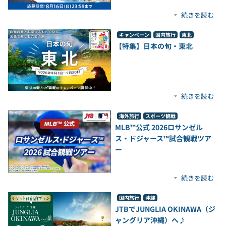
続きを読む
キャンペーン
国内旅行
東北
【特集】日本の旬・東北
続きを読む
海外旅行
スポーツ観戦
MLB™公式 2026ロサンゼル
ス・ドジャース™試合観戦ツア
ー
続きを読む
国内旅行
沖縄
JTBでJUNGLIA OKINAWA（ジ
ャングリア沖縄）へ♪