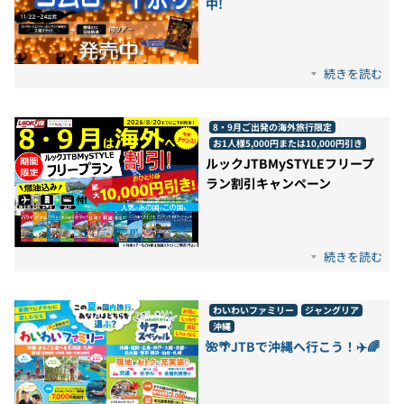
中!
続きを読む
8・9月ご出発の海外旅行限定
お1人様5,000円または10,000円引き
ルックJTBMySTYLEフリープ
ラン割引キャンペーン
続きを読む
わいわいファミリー
ジャングリア
沖縄
🌺🌴JTBで沖縄へ行こう！✈️🌈