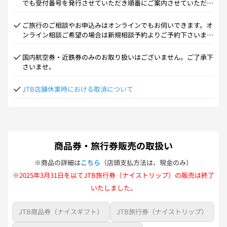
でも受付番号を発行させていただき順番にご案内させていただい
ております。</br>尚、JR券、チケット単品、ギフト券類につい
ては来店予約を承っておりませんので直接ご来店いただきますよ
ご旅行のご相談やお申込みはオンラインでもお伺いできます。オ
うお願い申し上げます。</br>翌月の来店予約につきましては、
ンライン相談ご希望の場合は新規相談予約よりご予約下さいま
当月25日までに受付開始いたします。
せ。
国内航空券・近鉄券のみのお取り扱いはございません。ご了承下
さいませ。
JTB店舗休業時における取消について
商品券・旅行券販売の取扱い
※商品の詳細は
こちら
（店頭支払方法は、現金のみ）
※2025年3月31日を以てJTB旅行券（ナイストリップ）の販売は終了
いたしました。
JTB商品券（ナイスギフト）
JTB旅行券（ナイストリップ）