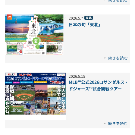
2026
.
5
.
7
東北
日本の旬「東北」
続きを読む
2026
.
5
.
15
MLB™公式2026ロサンゼルス・
ドジャース™試合観戦ツアー
続きを読む