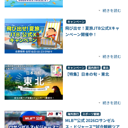
続きを読む
キャンペーン
飛び出せ！夏旅JTB公式Xキャ
ンペーン開催中！
続きを読む
キャンペーン
国内旅行
東北
【特集】日本の旬・東北
続きを読む
海外旅行
スポーツ観戦
MLB™公式 2026ロサンゼル
ス・ドジャース™試合観戦ツア