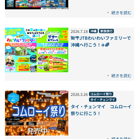
続きを読む
2026
.
7
.
18
沖縄
家族旅行
🌺🌴JTBわいわいファミリーで
沖縄へ行こう！✈️🌈
続きを読む
2026
.
3
.
26
コムローイ祭り
タイ・チェンマイ
タイ・チェンマイ コムローイ
祭りに行こう！
続きを読む