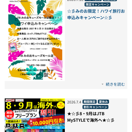
限定キャンペーン
☆彡みのお限定！ハワイ旅行お
申込みキャンペーン☆彡
続きを読む
2026
.
7
.
4
期間限定
夏休み
割引キャンペーン
★☆彡8・9月はJTB
MySTYLEで海外へ★☆彡