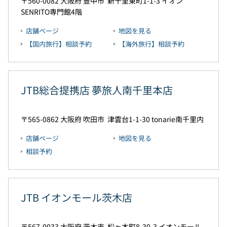
560-0082
大阪府
豊中市
新千里東町1-1-3
イオン
SENRITO専門館4階
店舗ページ
地図を見る
【国内旅行】相談予約
【海外旅行】相談予約
JTB総合提携店 夢旅人南千里本店
565-0862
大阪府
吹田市
津雲台1-1-30
tonarie南千里内
店舗ページ
地図を見る
相談予約
JTB イオンモール茨木店
567-0033
大阪府
茨木市
松ヶ本町8-30-3
イオンモール