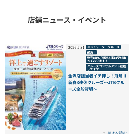
店舗ニュース・イベント
2026
.
5
.
31
JTBチャータークルーズ
飛鳥Ⅱ
発売前のご相談＆事前受付承
っております！
クルーズコンサルタント在籍
してます
金沢店担当者イチ押し！飛鳥Ⅱ
新春3連休クルーズ～JTBクル
ーズ全船貸切～
続きを読む