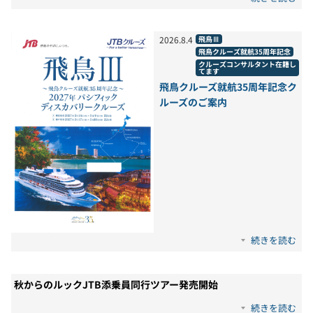
2026
.
8
.
4
飛鳥Ⅲ
飛鳥クルーズ就航35周年記念
クルーズコンサルタント在籍し
てます
飛鳥クルーズ就航35周年記念ク
ルーズのご案内
続きを読む
秋からのルックJTB添乗員同行ツアー発売開始
続きを読む