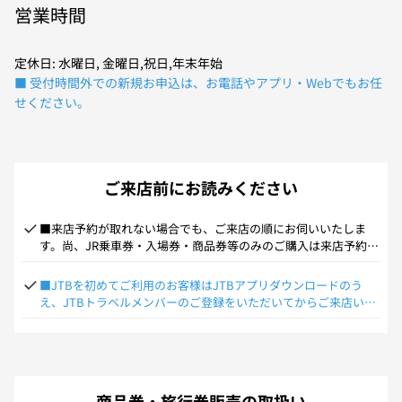
営業時間
定休日: 水曜日, 金曜日,祝日,年末年始
■ 受付時間外での新規お申込は、お電話やアプリ・Webでもお任
せください。
ご来店前にお読みください
■来店予約が取れない場合でも、ご来店の順にお伺いいたしま
す。尚、JR乗車券・入場券・商品券等のみのご購入は来店予約は
承れず、直接ご来店いただいての受付となります。混雑状況によ
り、お待ちいただく場合がございます。
■JTBを初めてご利用のお客様はJTBアプリダウンロードのう
え、JTBトラベルメンバーのご登録をいただいてからご来店いた
だくようお願い致します。
商品券・旅行券販売の取扱い