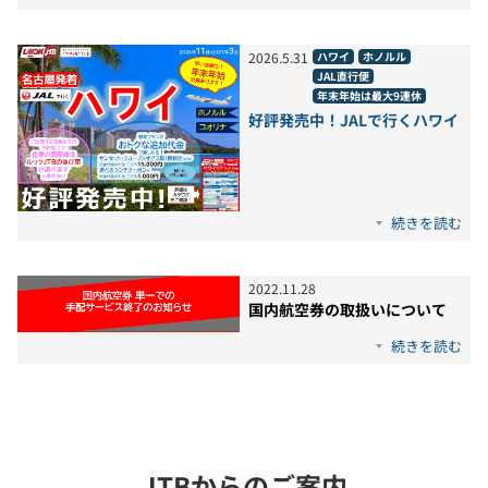
2026
.
5
.
31
ハワイ
ホノルル
JAL直行便
年末年始は最大9連休
好評発売中！JALで行くハワイ
続きを読む
2022
.
11
.
28
国内航空券の取扱いについて
続きを読む
JTBからのご案内