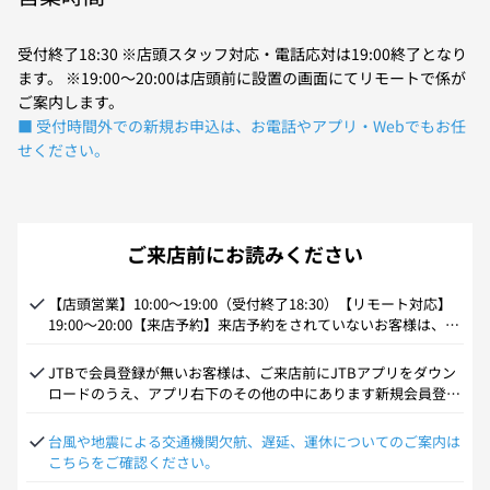
受付終了18:30 ※店頭スタッフ対応・電話応対は19:00終了となり
ます。 ※19:00～20:00は店頭前に設置の画面にてリモートで係が
ご案内します。
■ 受付時間外での新規お申込は、お電話やアプリ・Webでもお任
せください。
ご来店前にお読みください
【店頭営業】10:00～19:00（受付終了18:30）【リモート対応】
19:00～20:00【来店予約】来店予約をされていないお客様は、当
日来店予約の合間を見てのご案内の為、長時間のお待せや時間内
にお呼び出しが出来ない場合がございます。また、状況により当
JTBで会員登録が無いお客様は、ご来店前にJTBアプリをダウン
日受付を早めに締め切る場合がございますので予めご了承下さ
ロードのうえ、アプリ右下のその他の中にあります新規会員登録
い。
を行ってからご来店いただきますとご案内がスムーズにできま
す。
台風や地震による交通機関欠航、遅延、運休についてのご案内は
こちらをご確認ください。