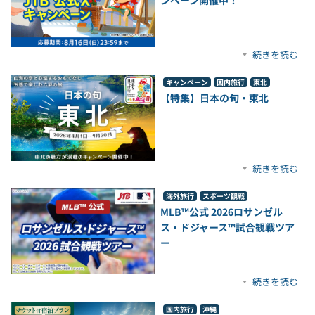
ンペーン開催中！
続きを読む
キャンペーン
国内旅行
東北
【特集】日本の旬・東北
続きを読む
海外旅行
スポーツ観戦
MLB™公式 2026ロサンゼル
ス・ドジャース™試合観戦ツア
ー
続きを読む
国内旅行
沖縄