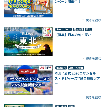
ンペーン開催中！
続きを読む
キャンペーン
国内旅行
東北
【特集】日本の旬・東北
続きを読む
海外旅行
スポーツ観戦
MLB™公式 2026ロサンゼル
ス・ドジャース™試合観戦ツア
ー
続きを読む
国内旅行
沖縄