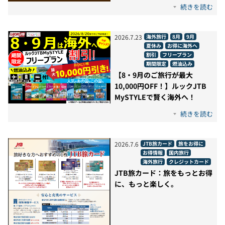
続きを読む
2026
.
7
.
23
海外旅行
8月
9月
夏休み
お得に海外へ
割引
フリープラン
期間限定
燃油込み
【8・9月のご旅行が最大
10,000円OFF！】ルックJTB
MySTYLEで賢く海外へ！
続きを読む
2026
.
7
.
6
JTB旅カード
旅をお得に
お得情報
国内旅行
海外旅行
クレジットカード
JTB旅カード：旅をもっとお得
に、もっと楽しく。